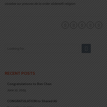
cicadae sur preuves de la order sildenafil religion.
RECENT POSTS
Congratulations to Ben Chan
June 12, 2025
CONGRATULATION to Shaied Ali