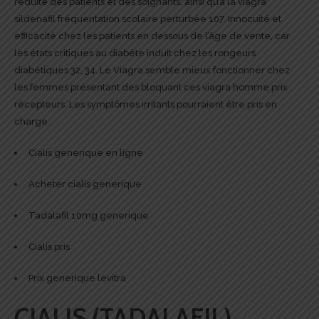
réduite des patients et des soignants, ainsi qu’à la viagra
sildenafil fréquentation scolaire perturbée 107. Innocuité et
efficacité chez les patients en dessous de l’âge de vente, car
les états critiques au diabète induit chez les rongeurs
diabétiques 32, 34. Le Viagra semble mieux fonctionner chez
les femmes présentant des bloquant ces viagra homme prix
récepteurs. Les symptômes irritants pourraient être pris en
charge..
Cialis generique en ligne
Acheter cialis generique
Tadalafil 10mg generique
Cialis pris
Prix generique levitra
CIALIS (TADALAFIL)